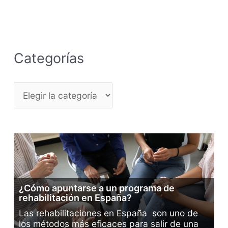
Categorías
C
a
t
e
g
o
¿Cómo apuntarse a un programa de
r
rehabilitación en España?
í
Las rehabilitaciones en España son uno de
los métodos más eficaces para salir de una