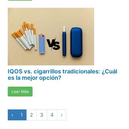
IQOS vs. cigarrillos tradicionales: ¿Cuál
es la mejor opción?
Leer Más
‹
1
2
3
4
›